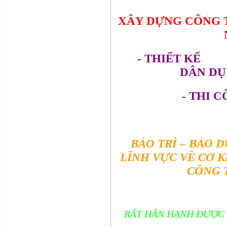
XÂY DỰNG CÔNG 
- THIẾT K
DÂN DỤN
- THI 
BẢO TRÌ – BẢO 
LĨNH VỰC VỀ CƠ 
CÔNG T
RẤT HÂN HẠNH ĐƯỢC 