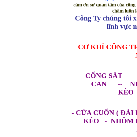
cảm ơn sự quan tâm của công t
châm luôn l
Công Ty chúng tôi x
lĩnh vực 
CƠ KHÍ CÔNG T
CỔNG SẮT
CAN -- N
KÈO
- CỬA CUỐN ( ĐÀI
KÉO - NHÔM 
M