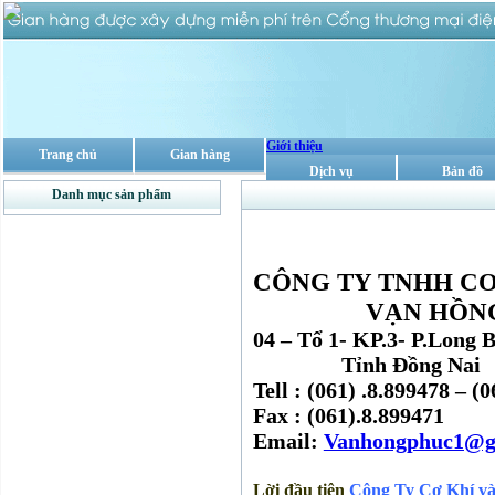
Giới thiệu
Trang chủ
Gian hàng
Dịch vụ
Bản đồ
Danh mục sản phẩm
CÔNG TY TNHH CƠ
VẠN HỒNG 
04 – Tổ 1- KP.3- P.Long 
Tỉnh Đồng Nai
Tell : (061) .8.899478 – (
Fax : (061).8.899471
Email:
Vanhongphuc1@g
Lời đầu tiên
Công Ty Cơ Khí 